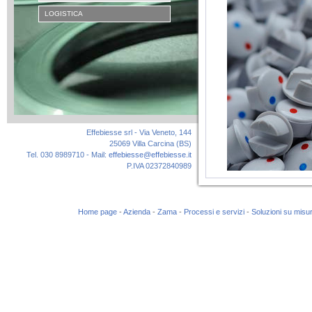
LOGISTICA
Effebiesse srl - Via Veneto, 144
25069 Villa Carcina (BS)
Tel. 030 8989710 - Mail:
effebiesse@effebiesse.it
P.IVA 02372840989
Home page
-
Azienda
-
Zama
-
Processi e servizi
-
Soluzioni su misu