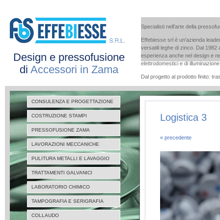
Specialisti nell'arte della pressof
Effebiesse srl è un'azienda leader
versatili leghe di zinco. Dal 1982
Design e pressofusione
esperienza anche nel design e nel
elettrodomestici e di illuminazion
di
Accessori in Zama
Dal progetto al prodotto finito: t
CONSULENZA E PROGETTAZIONE
Logistica 3
COSTRUZIONE STAMPI
PRESSOFUSIONE ZAMA
« precedente
LAVORAZIONI MECCANICHE
PULITURA METALLI E LAVAGGIO
TRATTAMENTI GALVANICI
LABORATORIO CHIMICO
TAMPOGRAFIA E SERIGRAFIA
COLLAUDO