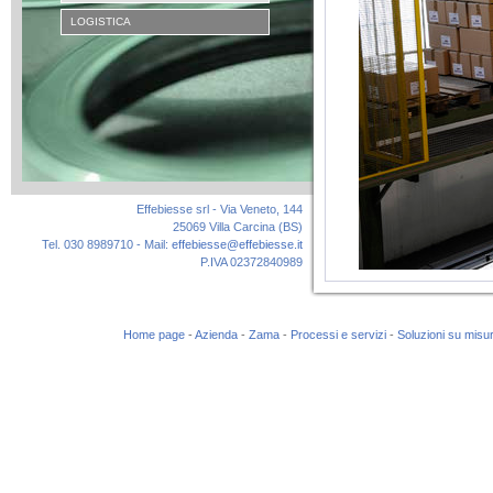
LOGISTICA
Effebiesse srl - Via Veneto, 144
25069 Villa Carcina (BS)
Tel. 030 8989710 - Mail:
effebiesse@effebiesse.it
P.IVA 02372840989
Home page
-
Azienda
-
Zama
-
Processi e servizi
-
Soluzioni su misu