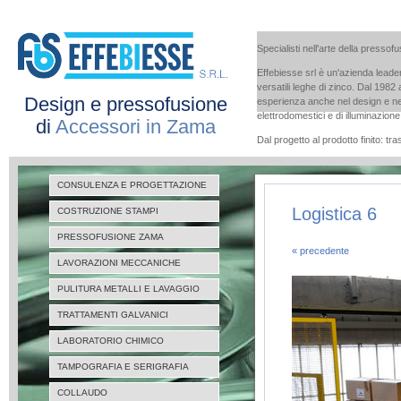
Specialisti nell'arte della pressof
Effebiesse srl è un'azienda leader
versatili leghe di zinco. Dal 1982
Design e pressofusione
esperienza anche nel design e nel
elettrodomestici e di illuminazion
di
Accessori in Zama
Dal progetto al prodotto finito: t
CONSULENZA E PROGETTAZIONE
Logistica 6
COSTRUZIONE STAMPI
PRESSOFUSIONE ZAMA
« precedente
LAVORAZIONI MECCANICHE
PULITURA METALLI E LAVAGGIO
TRATTAMENTI GALVANICI
LABORATORIO CHIMICO
TAMPOGRAFIA E SERIGRAFIA
COLLAUDO