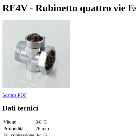
RE4V - Rubinetto quattro vie E
Scarica PDF
Dati tecnici
Vitone
3/8''G
Profondità
26 mm
Fil. connessione
3/4''G